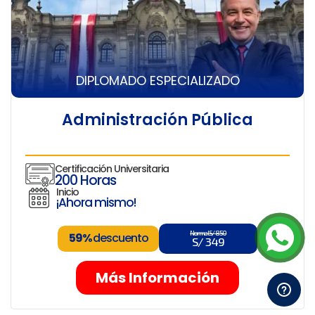
DIPLOMADO ESPECIALIZADO
Administración Pública
Certificación Universitaria
200 Horas
Inicio
¡Ahora mismo!
Normal S/ 850
59%
descuento
S/ 349
Más Información