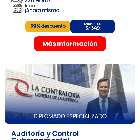
220 Horas
Inicio
¡Ahora mismo!
Normal S/ 1100
59%
descuento
S/ 349
Más Información
DIPLOMADO ESPECIALIZADO
Auditoria y Control