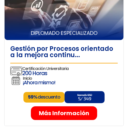
DIPLOMADO ESPECIALIZADO
Gestión por Procesos orientado
a la mejora continu...
Certificación Universitaria
200 Horas
Inicio
¡Ahora mismo!
Normal S/ 850
59%
descuento
S/ 349
Más Información