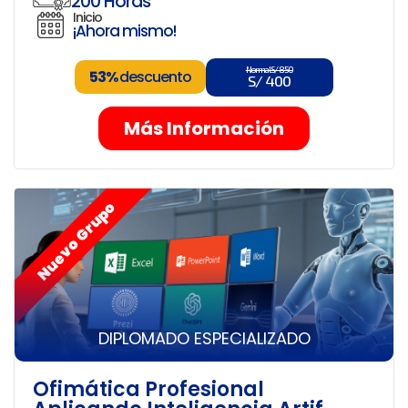
200 Horas
Inicio
¡Ahora mismo!
Normal S/ 850
53%
descuento
S/ 400
Más Información
Nuevo Grupo
DIPLOMADO ESPECIALIZADO
Ofimática Profesional