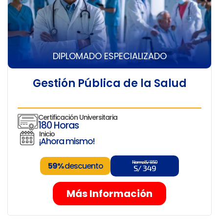
DIPLOMADO ESPECIALIZADO
Gestión Pública de la Salud
Certificación Universitaria
180 Horas
Inicio
¡Ahora mismo!
Normal S/ 850
59%
descuento
S/ 349
Más Información