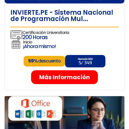
INVIERTE.PE - Sistema Nacional
de Programación Mul...
Certificación Universitaria
200 Horas
Inicio
¡Ahora mismo!
Normal S/ 850
59%
descuento
S/ 349
Más Información