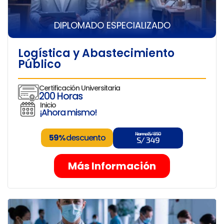
DIPLOMADO ESPECIALIZADO
Logística y Abastecimiento
Público
Certificación Universitaria
200 Horas
Inicio
¡Ahora mismo!
Normal S/ 850
59%
descuento
S/ 349
Más Información