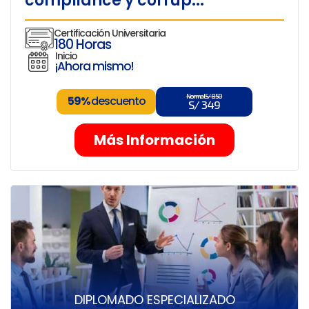
compliance y corrup...
Certificación Universitaria
180 Horas
Inicio
¡Ahora mismo!
Normal S/ 850
59%
descuento
S/ 349
Más Información
DIPLOMADO ESPECIALIZADO