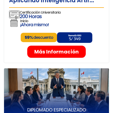
Aplicando Inteligencia Artif...
Certificación Universitaria
200 Horas
Inicio
¡Ahora mismo!
Normal S/ 850
59%
descuento
S/ 349
Más Información
DIPLOMADO ESPECIALIZADO