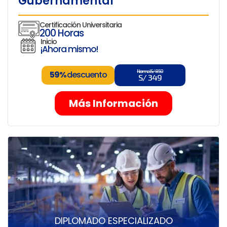
Gubernamental
Certificación Universitaria
200 Horas
Inicio
¡Ahora mismo!
Normal S/ 850
59%
descuento
S/ 349
Más Información
DIPLOMADO ESPECIALIZADO