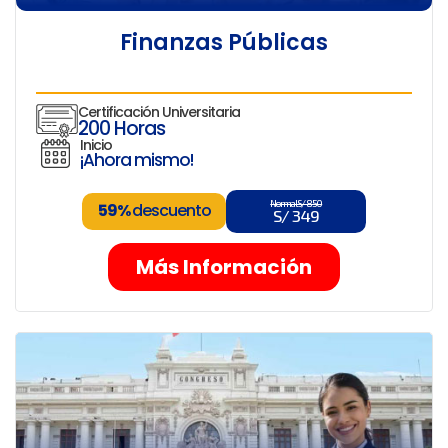
Finanzas Públicas
Certificación Universitaria
200 Horas
Inicio
¡Ahora mismo!
Normal S/ 850
59%
descuento
S/ 349
Más Información