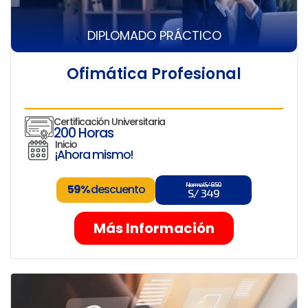
DIPLOMADO PRÁCTICO
Ofimática Profesional
Certificación Universitaria
200 Horas
Inicio
¡Ahora mismo!
Normal S/ 850
59%
descuento
S/ 349
Más Información