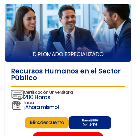
DIPLOMADO ESPECIALIZADO
Recursos Humanos en el Sector
Público
Certificación Universitaria
200 Horas
Inicio
¡Ahora mismo!
Normal S/ 850
59%
descuento
S/ 349