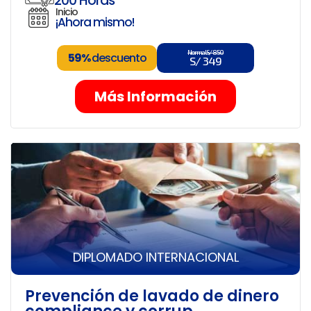
200 Horas
Inicio
¡Ahora mismo!
Normal S/ 850
59%
descuento
S/ 349
Más Información
DIPLOMADO INTERNACIONAL
Prevención de lavado de dinero