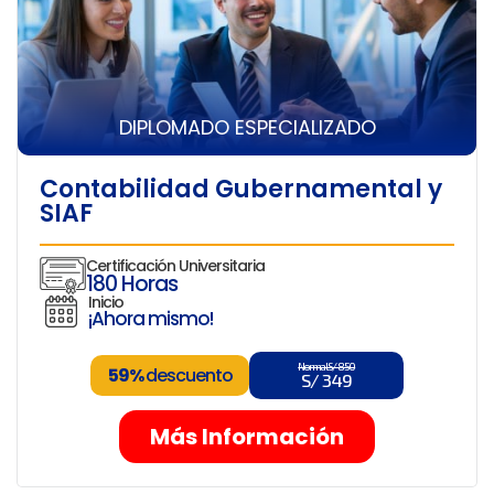
DIPLOMADO ESPECIALIZADO
Contabilidad Gubernamental y
SIAF
Certificación Universitaria
180 Horas
Inicio
¡Ahora mismo!
Normal S/ 850
59%
descuento
S/ 349
Más Información