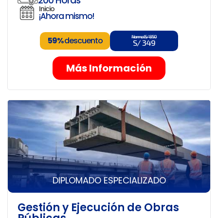
200 Horas
Inicio
¡Ahora mismo!
Normal S/ 850
59%
descuento
S/ 349
Más Información
DIPLOMADO ESPECIALIZADO
Gestión y Ejecución de Obras