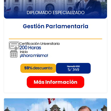
DIPLOMADO ESPECIALIZADO
Gestión Parlamentaria
Certificación Universitaria
200 Horas
Inicio
¡Ahora mismo!
Normal S/ 850
59%
descuento
S/ 349
Más Información