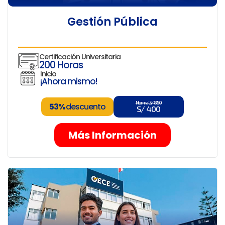
Gestión Pública
Certificación Universitaria
200 Horas
Inicio
¡Ahora mismo!
Normal S/ 850
53%
descuento
S/ 400
Más Información