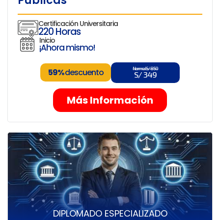
Públicas
Certificación Universitaria
220 Horas
Inicio
¡Ahora mismo!
Normal S/ 850
59%
descuento
S/ 349
Más Información
DIPLOMADO ESPECIALIZADO