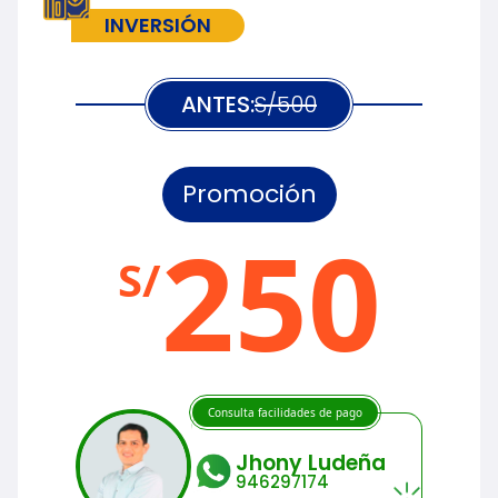
INVERSIÓN
ANTES:
S/500
Promoción
250
S/
Consulta facilidades de pago
Jhony Ludeña
946297174