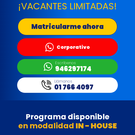
¡VACANTES LIMITADAS!
Matricularme ahora
Corporativo
Escríbenos
946297174
Llámanos
01 766 4097
Programa disponible
en modalidad
IN - HOUSE