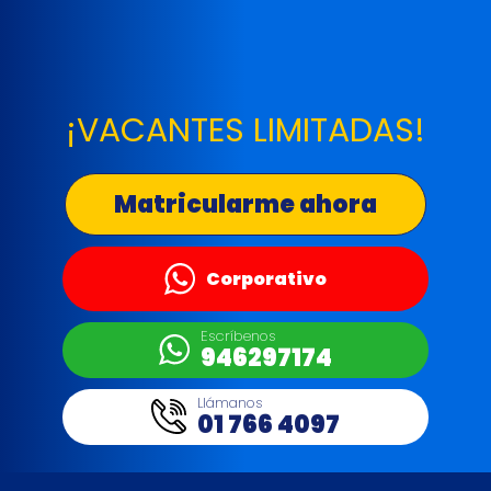
¡VACANTES LIMITADAS!
Matricularme ahora
Corporativo
Escríbenos
946297174
Llámanos
01 766 4097