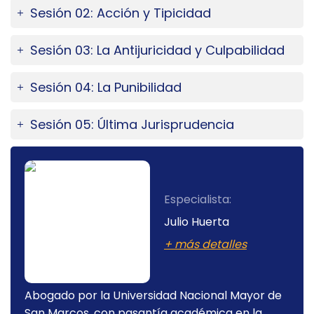
Sesión 02: Acción y Tipicidad
Sesión 03: La Antijuricidad y Culpabilidad
Sesión 04: La Punibilidad
Sesión 05: Última Jurisprudencia
Especialista:
Ceveriano Calderón
Cerna
+ más detalles
Abogado por la universidad nacional mayor de
Abo
san marcos, Doctor en derechor penal,
(UB