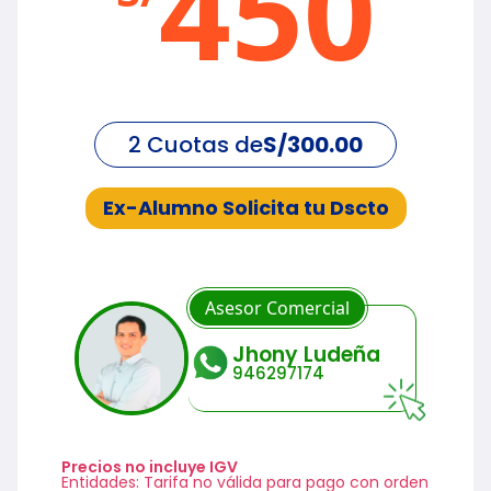
450
2 Cuotas de
S/300.00
Ex-Alumno Solicita tu Dscto
Asesor Comercial
Jhony Ludeña
946297174
Precios no incluye IGV
Entidades: Tarifa no válida para pago con orden