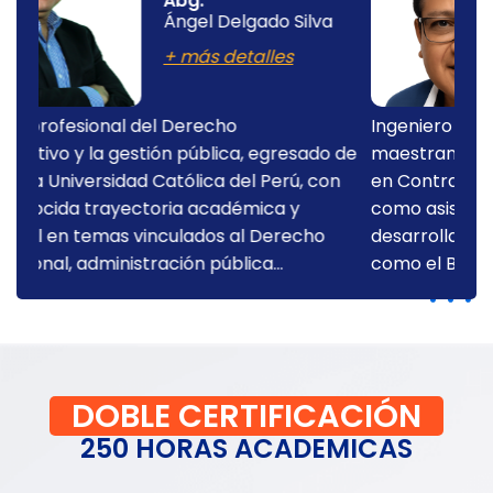
Juan Carlos
Fernandez Chuñe
+ más detalles
Ingeniero de Sistemas titulado, actualmente
 de
maestrando en Gestión Pública, con diplomado
n
en Contrataciones del Estado. He participado
como asistente en diversos cursos y seminarios
desarrollados por instituciones de prestigio
como el Banco Mundial y...
DOBLE CERTIFICACIÓN
250 HORAS ACADEMICAS