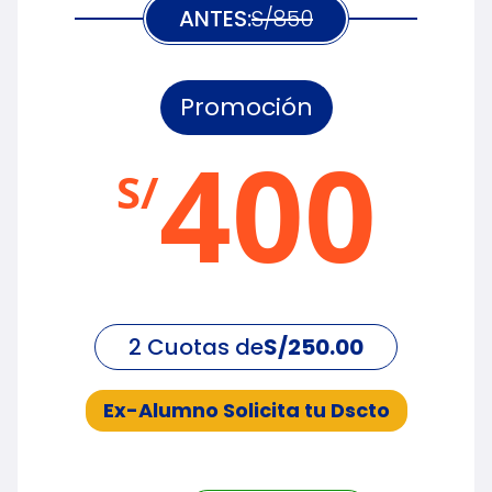
ANTES:
S/850
Promoción
400
S/
2 Cuotas de
S/250.00
Ex-Alumno Solicita tu Dscto