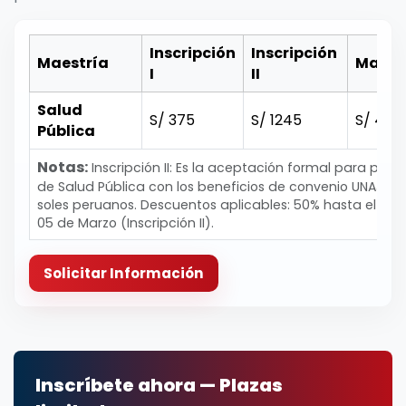
Inscripción
Inscripción
Maestría
Matrí
I
II
Salud
S/ 375
S/ 1245
S/ 418
Pública
Notas:
Inscripción II: Es la aceptación formal para proc
de Salud Pública con los beneficios de convenio UNAJ - C
soles peruanos. Descuentos aplicables: 50% hasta el 05 de
05 de Marzo (Inscripción II).
Solicitar Información
Inscríbete ahora — Plazas