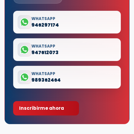
WHATSAPP
946297174
WHATSAPP
947612073
WHATSAPP
989362464
Inscribirme ahora