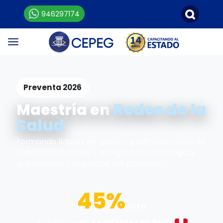
946297174
Preventa 2026
Redes de la
Maestría en
Salud
Formando líderes en gestión y administración de
redes hospitalarias — integración tecnológica,
gobernanza y seguridad del paciente.
45%
Dcto.
Residentes en Perú
Exclusivo para