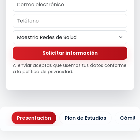
Solicitar información
Al enviar aceptas que usemos tus datos conforme
a la política de privacidad.
Presentación
Plan de Estudios
Cómite