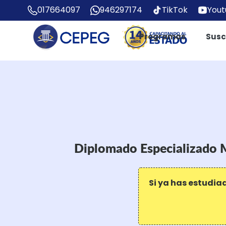
017664097
946297174
TikTok
You
Programas
Susc
Diplomado Especializado 
Si ya has estudia