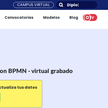
CAMPUS VIRTUAL
Diplomad
|
TV
Convocatorias
Modelos
Blog
on BPMN - virtual grabado
ctualiza tus datos