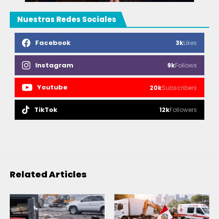
Nuestras Redes Sociales
Facebook
3k
Likes
Instagram
9k
Follows
Youtube
20k
Subscribers
TikTok
12k
Followers
Related Articles