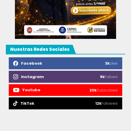
Nuestras Redes Sociales
Facebook
3k
Likes
Instagram
9k
Follows
Youtube
20k
Subscribers
TikTok
12k
Followers