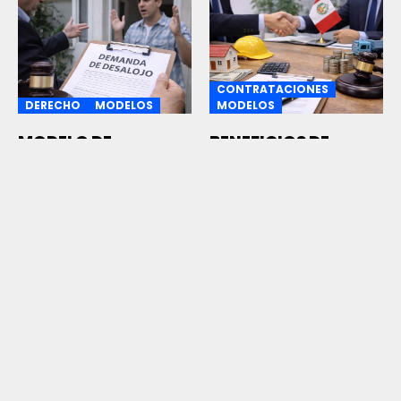
CONTRATACIONES
DERECHO
MODELOS
MODELOS
MODELO DE
BENEFICIOS DE
DEMANDA DE
CONTRATAR CON EL
DESALOJO POR
ESTADO
OCUPACIÓN
Descubre los principales
PRECARIA
beneficios de contratar
La demanda de desalojo
con el Estado peruano,
por ocupación precaria
sus ventajas...
19 ENERO, 2026
es un proceso judicial
destinado...
20 ENERO, 2026
© Copyright 2025 Grupo CEPEG. Todos los derechos
reservados
kvn