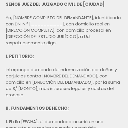
SEÑOR JUEZ DEL JUZGADO CIVIL DE [CIUDAD]
Yo, [NOMBRE COMPLETO DEL DEMANDANTE], identificado
con DNI N.º [__________], con domicilio real en
[DIRECCIÓN COMPLETA], con domicilio procesal en
[DIRECCIÓN DEL ESTUDIO JURÍDICO], a Ud.
respetuosamente digo:
I.
PETITORIO:
Interpongo demanda de indemnización por daños y
perjuicios contra [NOMBRE DEL DEMANDADO], con
domicilio en [DIRECCIÓN DEL DEMANDADO], por la suma
de S/ [MONTO], más intereses legales y costas del
proceso.
II.
FUNDAMENTOS DE HECHO:
1. El día [FECHA], el demandado incurrió en una
conducta que me ha causado un perjuicio