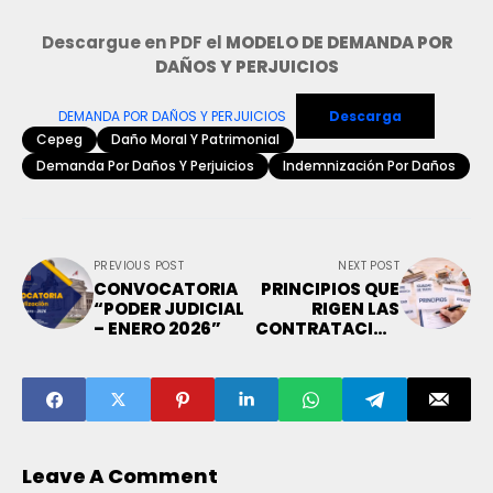
Descargue en PDF el
MODELO DE DEMANDA POR
DAÑOS Y PERJUICIOS
DEMANDA POR DAÑOS Y PERJUICIOS
Descarga
Cepeg
Daño Moral Y Patrimonial
Demanda Por Daños Y Perjuicios
Indemnización Por Daños
PREVIOUS POST
NEXT POST
CONVOCATORIA
PRINCIPIOS QUE
“PODER JUDICIAL
RIGEN LAS
– ENERO 2026”
CONTRATACION
ES DEL ESTADO
Leave A Comment