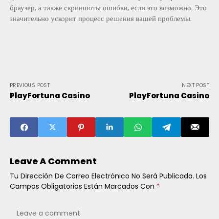
браузер, а также скриншоты ошибки, если это возможно. Это
значительно ускорит процесс решения вашей проблемы.
PREVIOUS POST
NEXT POST
PlayFortuna Casino
PlayFortuna Casino
Leave A Comment
Tu Dirección De Correo Electrónico No Será Publicada.
Los
Campos Obligatorios Están Marcados Con
*