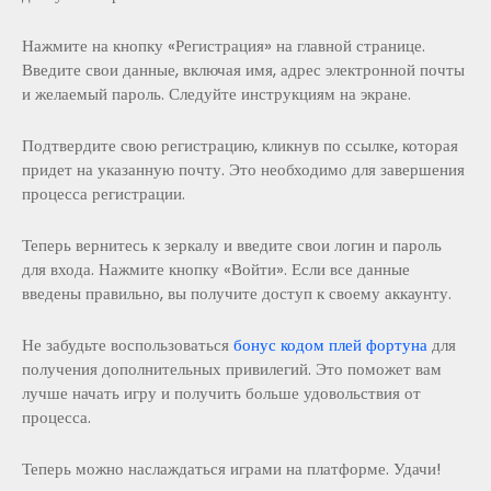
Нажмите на кнопку «Регистрация» на главной странице.
Введите свои данные, включая имя, адрес электронной почты
и желаемый пароль. Следуйте инструкциям на экране.
Подтвердите свою регистрацию, кликнув по ссылке, которая
придет на указанную почту. Это необходимо для завершения
процесса регистрации.
Теперь вернитесь к зеркалу и введите свои логин и пароль
для входа. Нажмите кнопку «Войти». Если все данные
введены правильно, вы получите доступ к своему аккаунту.
Не забудьте воспользоваться
бонус кодом плей фортуна
для
получения дополнительных привилегий. Это поможет вам
лучше начать игру и получить больше удовольствия от
процесса.
Теперь можно наслаждаться играми на платформе. Удачи!