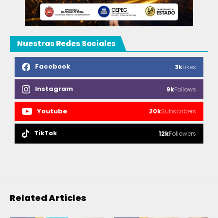
Nuestras Redes Sociales
Facebook
3k
Likes
Instagram
9k
Follows
Youtube
20k
Subscribers
TikTok
12k
Followers
Related Articles