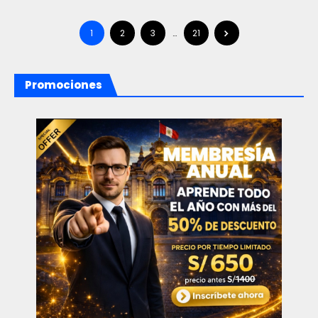
DIPLOMADOS CEPEG RELEVANTES...
1
2
3
…
21
Promociones