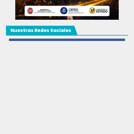
Nuestras Redes Sociales
Facebook
3k
Likes
Instagram
9k
Follows
Youtube
20k
Subscribers
TikTok
12k
Followers
© Copyright 2025 Grupo CEPEG. Todos los derechos
reservados
kvn