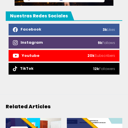
Nuestras Redes Sociales
Facebook
3k
Likes
Instagram
9k
Follows
Youtube
20k
Subscribers
TikTok
12k
Followers
Related Articles