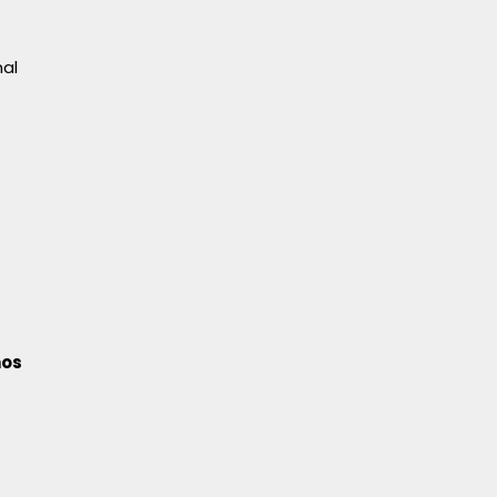
al
nos