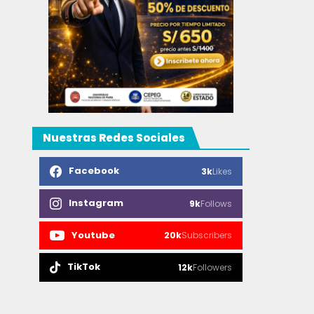
Nuestras Redes Sociales
Facebook
3k
Likes
Instagram
9k
Follows
Youtube
20k
Subscribers
TikTok
12k
Followers