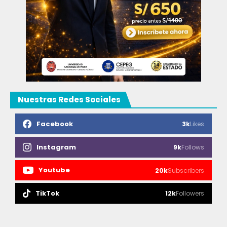
Nuestras Redes Sociales
Facebook
3k
Likes
Instagram
9k
Follows
Youtube
20k
Subscribers
TikTok
12k
Followers