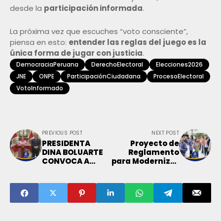
desde la
participación informada
.
La próxima vez que escuches “voto consciente”,
piensa en esto:
entender las reglas del juego es la
única forma de jugar con justicia
.
DemocraciaPeruana
DerechoElectoral
Elecciones2026
JNE
ONPE
ParticipaciónCiudadana
ProcesoElectoral
VotoInformado
PREVIOUS POST
NEXT POST
PRESIDENTA
Proyecto de
DINA BOLUARTE
Reglamento
CONVOCA A
para Modernizar
ELECCIONES
el Sistema
GENERALES EN
Previsional
ABRIL DE 2026
Peruano: MEF
Recibe
Opiniones