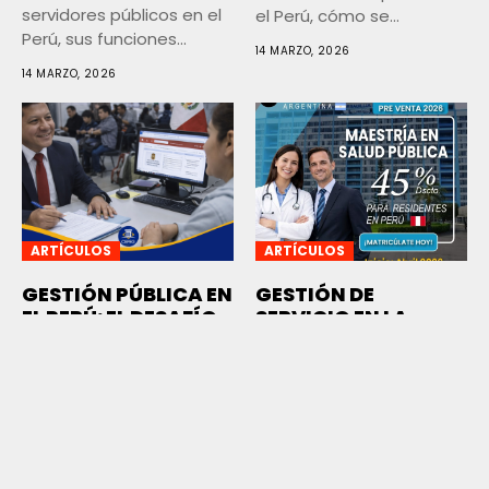
servidores públicos en el
el Perú, cómo se
Perú, sus funciones...
organiza...
14 MARZO, 2026
14 MARZO, 2026
ARTÍCULOS
ARTÍCULOS
GESTIÓN PÚBLICA EN
GESTIÓN DE
EL PERÚ: EL DESAFÍO
SERVICIO EN LA
DE TRANSFORMAR EL
SALUD PÚBLICA
ESTADO PARA
La gestión en la salud
SERVIR MEJOR AL
pública, constituye uno
CIUDADANO
de los pilares
La gestión pública en el
fundamentales...
23 FEBRERO, 2026
Perú enfrenta el reto de