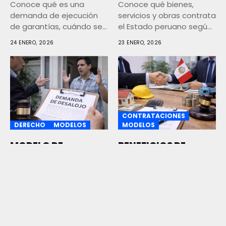
Conoce qué es una
Conoce qué bienes,
demanda de ejecución
servicios y obras contrata
de garantías, cuándo se
el Estado peruano según
presenta,...
la...
24 ENERO, 2026
23 ENERO, 2026
CONTRATACIONES
DERECHO
MODELOS
MODELOS
MODELO DE
BENEFICIOS DE
DEMANDA DE
CONTRATAR CON EL
DESALOJO POR
ESTADO
OCUPACIÓN
Descubre los principales
PRECARIA
beneficios de contratar
La demanda de desalojo
con el Estado peruano,
por ocupación precaria
sus ventajas...
19 ENERO, 2026
es un proceso judicial