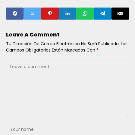
CALLAO:
CAUSAS,
DESARROLLO Y
EFECTOS EN LA
SEGURIDAD
CIUDADANA Y LA
Leave A Comment
GESTIÓN
PÚBLICA
Tu Dirección De Correo Electrónico No Será Publicada.
Los
Campos Obligatorios Están Marcados Con
*