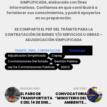
SIMPLIFICADA, elaborado con fines
informativos.
Confiamos en que contribuirá a
fortalecer sus conocimientos, y podrá apoyarlos
en su preparación.
SE COMPARTE EL PDF DEL TRÁMITE PARA LA
CONTRATACIÓN DE BIENES Y/O SERVICIOS U OBRAS –
ADJUDICACIÓN SIMPLIFICADA
TRAMITE_PARA_CONTRATACION
Descarga
Adjudicación Simplificada
Cepeg
Contrataciones Del Estado
Gestión Pública
Ley De Contrataciones Públicas
SEACE
PREVIOUS POST
NEXT POST
EL PARO DE
CONVOCATORIA
TRANSPORTISTA
“MINISTERIO DEL
S DEL 14 DE ENERO
AMBIENTE –
EN LIMA Y
ENERO 2026”