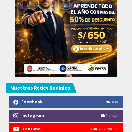
Nuestras Redes Sociales
Facebook
3k
Likes
Instagram
9k
Follows
Youtube
20k
Subscribers