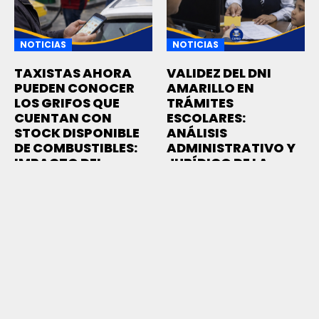
NOTICIAS
NOTICIAS
TAXISTAS AHORA
VALIDEZ DEL DNI
PUEDEN CONOCER
AMARILLO EN
LOS GRIFOS QUE
TRÁMITES
CUENTAN CON
ESCOLARES:
STOCK DISPONIBLE
ANÁLISIS
DE COMBUSTIBLES:
ADMINISTRATIVO Y
IMPACTO DEL
JURÍDICO DE LA
ACCESO A
CONFIRMACIÓN DEL
INFORMACIÓN DE
RENIEC
STOCK EN TIEMPO
El DNI amarillo sigue
REAL
siendo válido para
OSINERGMIN permite
trámites escolares si
consultar en tiempo real
está vigente,...
11 MARZO, 2026
qué grifos tienen stock
de GNV,...
11 MARZO, 2026