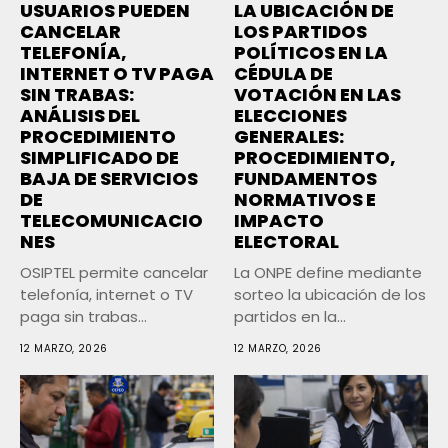
USUARIOS PUEDEN
LA UBICACIÓN DE
CANCELAR
LOS PARTIDOS
TELEFONÍA,
POLÍTICOS EN LA
INTERNET O TV PAGA
CÉDULA DE
SIN TRABAS:
VOTACIÓN EN LAS
ANÁLISIS DEL
ELECCIONES
PROCEDIMIENTO
GENERALES:
SIMPLIFICADO DE
PROCEDIMIENTO,
BAJA DE SERVICIOS
FUNDAMENTOS
DE
NORMATIVOS E
TELECOMUNICACIO
IMPACTO
NES
ELECTORAL
OSIPTEL permite cancelar
La ONPE define mediante
telefonía, internet o TV
sorteo la ubicación de los
paga sin trabas
partidos en la...
mediante apps,...
12 MARZO, 2026
12 MARZO, 2026