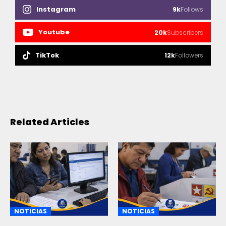
Instagram
9k
Follows
Youtube
20k
Subscribers
TikTok
12k
Followers
Related Articles
NOTICIAS
NOTICIAS