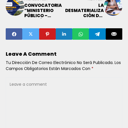
CONVOCATORIA
LA
“MINISTERIO
DESMATERIALIZA
PÚBLICO –
CIÓN DEL
FISCALÍA DE LA
SALARIO:
NACIÓN –
ANÁLISIS DEL
FEBRERO 2026”
REGLAMENTO DE
LA LEY Nº 32143 Y
LA INTEGRACIÓN
DE LAS
BILLETERAS
Leave A Comment
DIGITALES EN EL
SISTEMA
Tu Dirección De Correo Electrónico No Será Publicada.
Los
LABORAL
Campos Obligatorios Están Marcados Con
*