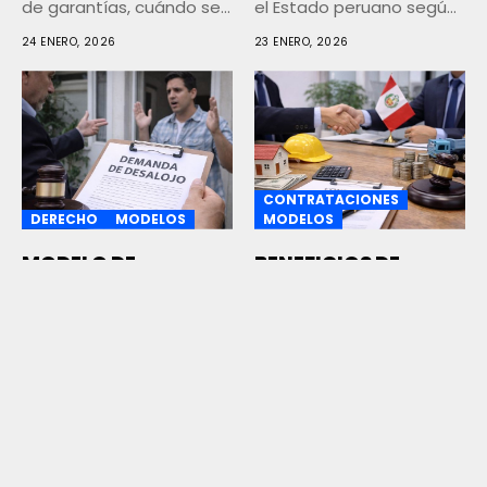
de garantías, cuándo se
el Estado peruano según
presenta,...
la...
24 ENERO, 2026
23 ENERO, 2026
CONTRATACIONES
DERECHO
MODELOS
MODELOS
MODELO DE
BENEFICIOS DE
DEMANDA DE
CONTRATAR CON EL
DESALOJO POR
ESTADO
OCUPACIÓN
Descubre los principales
PRECARIA
beneficios de contratar
La demanda de desalojo
con el Estado peruano,
por ocupación precaria
sus ventajas...
19 ENERO, 2026
es un proceso judicial
destinado...
20 ENERO, 2026