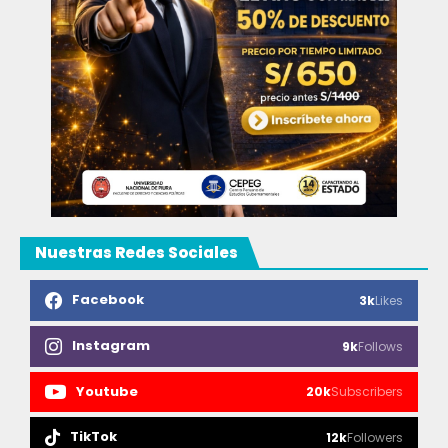
Nuestras Redes Sociales
Facebook
3k
Likes
Instagram
9k
Follows
Youtube
20k
Subscribers
TikTok
12k
Followers