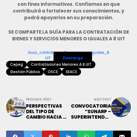
con fines informativos.
Confiamos en que
contribuirá a fortalecer sus conocimientos, y
podrá apoyarlos en su preparación.
SE COMPARTE LA GUÍA PARA LA CONTRATACIÓN DE
BIENES Y SERVICIOS MENORES O IGUALES A 8 UIT
Guia_contratacionBs_menores_iguales_8
UIT
Descarga
Cepeg
Contrataciones Menores A 8 UIT
Gestión Pública
OSCE
SEACE
PREVIOUS POST
NEXT POST
PERSPECTIVAS
CONVOCATORIA
DEL TIPO DE
“SUNARP –
CAMBIO HACIA EL
SUPERINTENDEN
2026: FACTORES
CIA NACIONAL DE
MACROECONÓMI
LOS REGISTROS
COS,
PÚBLICOS –