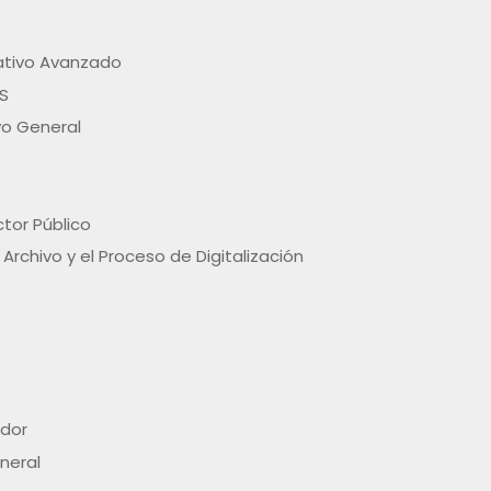
ativo Avanzado
S
vo General
tor Público
rchivo y el Proceso de Digitalización
ador
neral