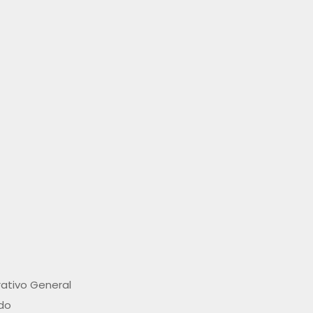
rativo General
ado