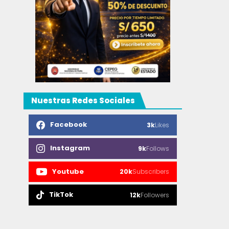
Nuestras Redes Sociales
Facebook
3k
Likes
Instagram
9k
Follows
Youtube
20k
Subscribers
TikTok
12k
Followers