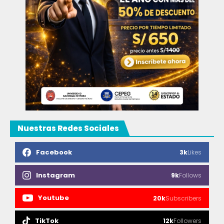
Nuestras Redes Sociales
Facebook
3k
Likes
Instagram
9k
Follows
Youtube
20k
Subscribers
TikTok
12k
Followers