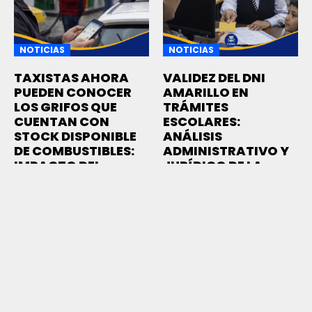
NOTICIAS
NOTICIAS
TAXISTAS AHORA
VALIDEZ DEL DNI
PUEDEN CONOCER
AMARILLO EN
LOS GRIFOS QUE
TRÁMITES
CUENTAN CON
ESCOLARES:
STOCK DISPONIBLE
ANÁLISIS
DE COMBUSTIBLES:
ADMINISTRATIVO Y
IMPACTO DEL
JURÍDICO DE LA
ACCESO A
CONFIRMACIÓN DEL
INFORMACIÓN DE
RENIEC
STOCK EN TIEMPO
El DNI amarillo sigue
REAL
siendo válido para
OSINERGMIN permite
trámites escolares si
consultar en tiempo real
está vigente,...
11 MARZO, 2026
qué grifos tienen stock
de GNV,...
11 MARZO, 2026