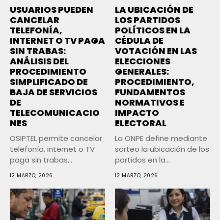
USUARIOS PUEDEN
LA UBICACIÓN DE
CANCELAR
LOS PARTIDOS
TELEFONÍA,
POLÍTICOS EN LA
INTERNET O TV PAGA
CÉDULA DE
SIN TRABAS:
VOTACIÓN EN LAS
ANÁLISIS DEL
ELECCIONES
PROCEDIMIENTO
GENERALES:
SIMPLIFICADO DE
PROCEDIMIENTO,
BAJA DE SERVICIOS
FUNDAMENTOS
DE
NORMATIVOS E
TELECOMUNICACIO
IMPACTO
NES
ELECTORAL
OSIPTEL permite cancelar
La ONPE define mediante
telefonía, internet o TV
sorteo la ubicación de los
paga sin trabas
partidos en la...
mediante apps,...
12 MARZO, 2026
12 MARZO, 2026