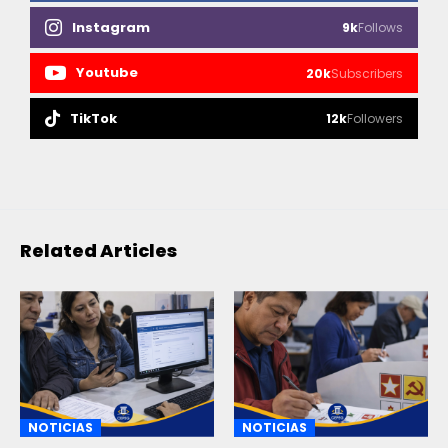
Instagram
9k
Follows
Youtube
20k
Subscribers
TikTok
12k
Followers
Related Articles
NOTICIAS
NOTICIAS