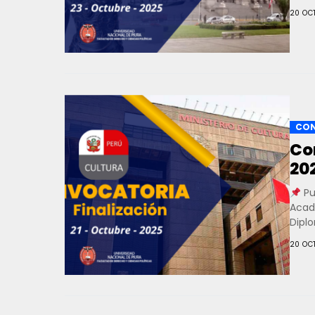
20 OC
CON
Co
20
Pu
Acad
Diplo
20 OC