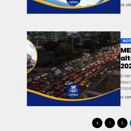
26 SE
NOT
ME
al
20
El Mi
Macr
traza
10 SEP
1
2