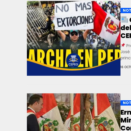
NOT
de
CE
Pr
José 
princ
16 OC
NOT
Er
Min
Co