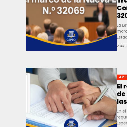
Tr
Co
32
La Le
marc
Estad
2 OCT
ART
El 
de
la
En el
requ
Espec