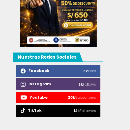
Nuestras Redes Sociales
Facebook
3k
Likes
Instagram
9k
Follows
Youtube
20k
Subscribers
TikTok
12k
Followers