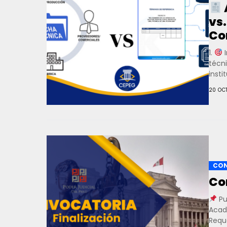
vs
Co
1.
I
técn
insti
20 OC
CON
Co
Pu
Acad
Reque