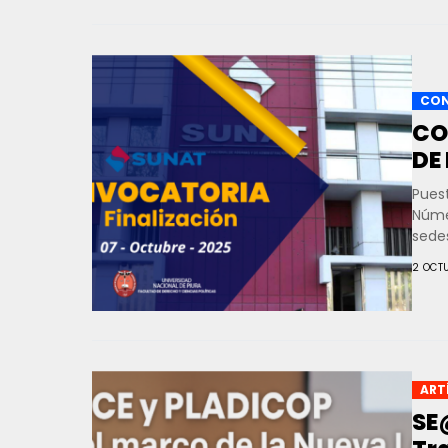
CON
CO
DE
Pues
Núme
sede
2 OCT
ART
SE