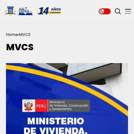
Home
MVCS
MVCS