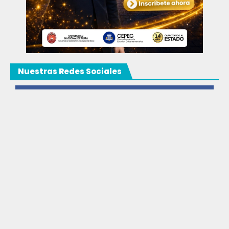
Nuestras Redes Sociales
Facebook
3k
Likes
Instagram
9k
Follows
Youtube
20k
Subscribers
TikTok
12k
Followers
© Copyright 2025 Grupo CEPEG. Todos los derechos