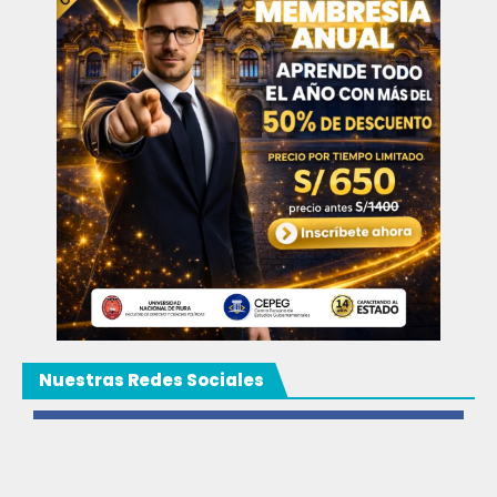
Nuestras Redes Sociales
Facebook
3k
Likes
Instagram
9k
Follows